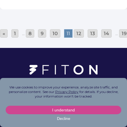
«
1
...
8
9
10
11
12
13
14
...
19
Copyright © 2026 FitOn Inc. All Rights Reserved.
Privacy Policy
|
Terms of Use