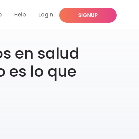
p
Help
Login
SIGNUP
os en salud
o es lo que