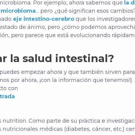
o microbioma. Por ejemplo, ahora sabemos que
la 
l microbioma
… pero ¿qué significan esos cambios
amado
eje intestino-cerebro
que los investigadores
 el estado de ánimo, pero ¿cómo podemos aprovech
ión, pero parece que está evolucionando rápidam
 la salud intestinal?
 puedes empezar ahora y que también sirven para
os por ahora, ¡con la información que tenemos!).
cto con
strada
utrition. Como parte de su práctica e investigació
 nutricionales médicas (diabetes, cáncer, etc.) c