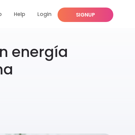
p
Help
Login
SIGNUP
n energía
na