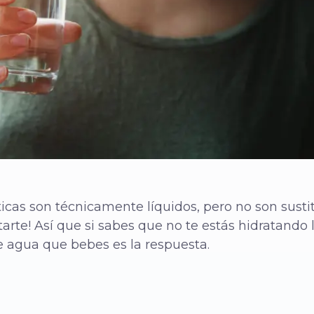
ticas son técnicamente líquidos, pero no son sust
rte! Así que si sabes que no te estás hidratando lo
e agua que bebes es la respuesta.