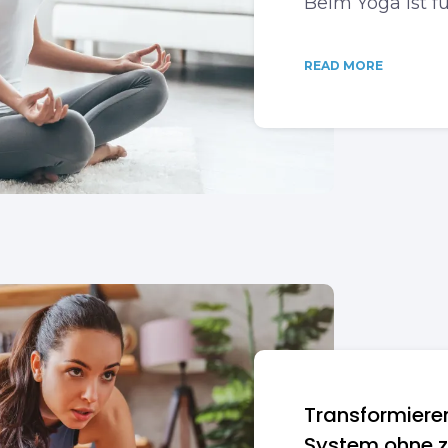
Beim Yoga ist f
READ MORE
Transformieren
System ohne z