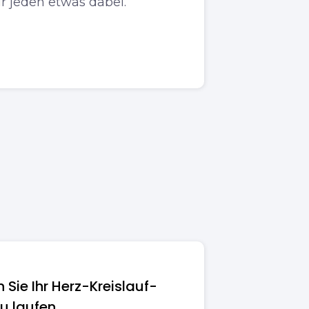
ür jeden etwas dabei.
 Sie Ihr Herz-Kreislauf-
u laufen