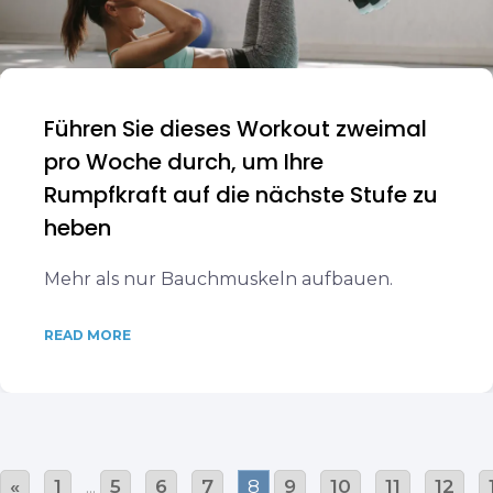
Führen Sie dieses Workout zweimal
pro Woche durch, um Ihre
Rumpfkraft auf die nächste Stufe zu
heben
Mehr als nur Bauchmuskeln aufbauen.
READ MORE
«
1
...
5
6
7
8
9
10
11
12