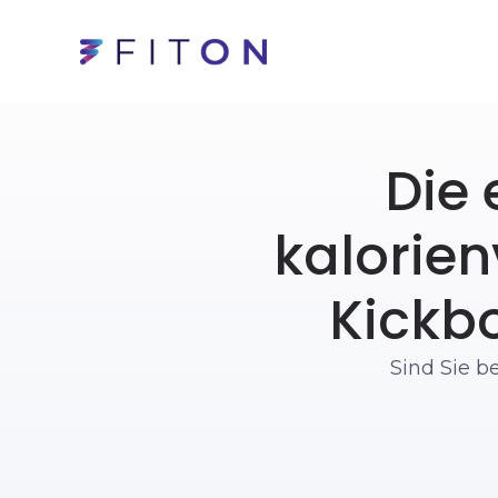
Die
kalorie
Kickb
Sind Sie b