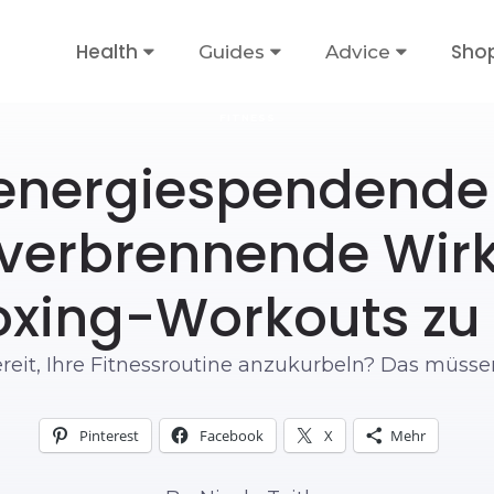
Health
Sho
Guides
Advice
FITNESS
 energiespendende
nverbrennende Wir
oxing-Workouts zu
ereit, Ihre Fitnessroutine anzukurbeln? Das müssen
Pinterest
Facebook
X
Mehr