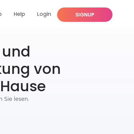
p
Help
Login
SIGNUP
 und
kung von
 Hause
 Sie lesen.