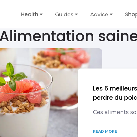
Health
Sho
Guides
Advice
Alimentation sain
Les 5 meilleur
perdre du poi
Ces aliments son
READ MORE