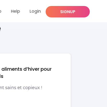
p
Help
Login
SIGNUP
e
s aliments d’hiver pour
ds
t sains et copieux !