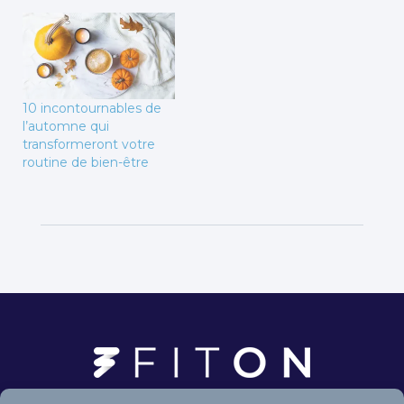
10 incontournables de
l’automne qui
transformeront votre
routine de bien-être