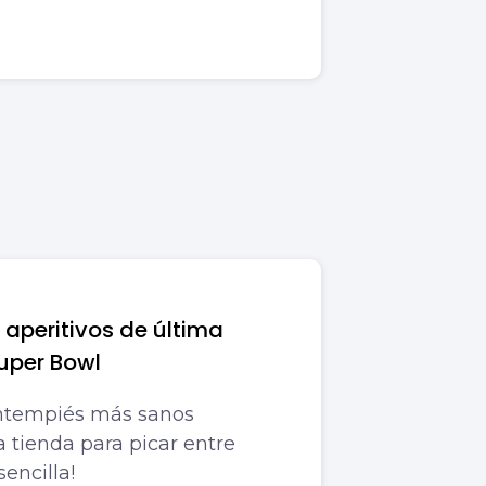
 aperitivos de última
Super Bowl
entempiés más sanos
 tienda para picar entre
encilla!