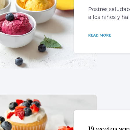
Postres saludab
a los niños y ha
READ MORE
19 recetas san