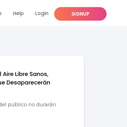
p
Help
Login
SIGNUP
l Aire Libre Sanos,
que Desaparecerán
 del público no durarán