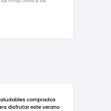
 los niños como a los
 saludables comprados
ara disfrutar este verano