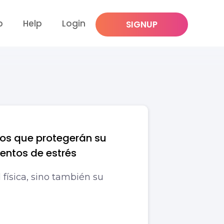
p
Help
Login
SIGNUP
ios que protegerán su
ntos de estrés
 física, sino también su