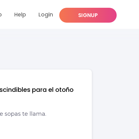
p
Help
Login
SIGNUP
scindibles para el otoño
 sopas te llama.