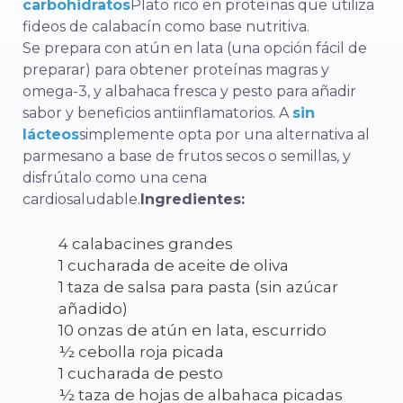
carbohidratos
Plato rico en proteínas que utiliza
fideos de calabacín como base nutritiva.
Se prepara con atún en lata (una opción fácil de
preparar) para obtener proteínas magras y
omega-3, y albahaca fresca y pesto para añadir
sabor y beneficios antiinflamatorios. A
sin
lácteos
simplemente opta por una alternativa al
parmesano a base de frutos secos o semillas, y
disfrútalo como una cena
cardiosaludable.
Ingredientes:
4 calabacines grandes
1 cucharada de aceite de oliva
1 taza de salsa para pasta (sin azúcar
añadido)
10 onzas de atún en lata, escurrido
½ cebolla roja picada
1 cucharada de pesto
½ taza de hojas de albahaca picadas