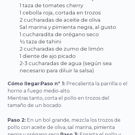
1 taza de tomates cherry
1 cebolla roja, cortada en trozos
2 cucharadas de aceite de oliva
Sal marina y pimienta negra, al gusto
1 cucharadita de orégano seco
½ taza de tahini
2 cucharadas de zumo de limón
1 diente de ajo picado
2-3 cucharadas de agua (según sea
necesario para diluir la salsa)
Cómo llegar:
Paso nº 1:
Precalienta la parrilla o el
horno a fuego medio-alto.
Mientras tanto, corta el pollo en trozos del
tamaño de un bocado.
Paso 2:
En un bol grande, mezcla los trozos de
pollo con aceite de oliva, sal marina, pimienta
negra y orégano seco.
Paso 3:
Ensarta el pollo y