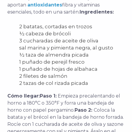
aportan
antioxidantes
fibra y vitaminas
esenciales, todo en una sartén.
Ingredientes:
2 batatas, cortadas en trozos
½ cabeza de brócoli
3 cucharadas de aceite de oliva
sal marina y pimienta negra, al gusto
½ taza de almendra picada
1 puñado de perejil fresco
1 puñado de hojas de albahaca
2 filetes de salmón
2 tazas de col rizada picada
Cómo llegar:
Paso 1:
Empieza precalentando el
horno a 180°C o 350°F y forra una bandeja de
horno con papel pergamino.
Paso 2:
Coloca la
batata y el brécol en la bandeja de horno forrada.
Rocíe con 1 cucharada de aceite de oliva y sazone
generosamente con sal y pimienta. Ásalo en el