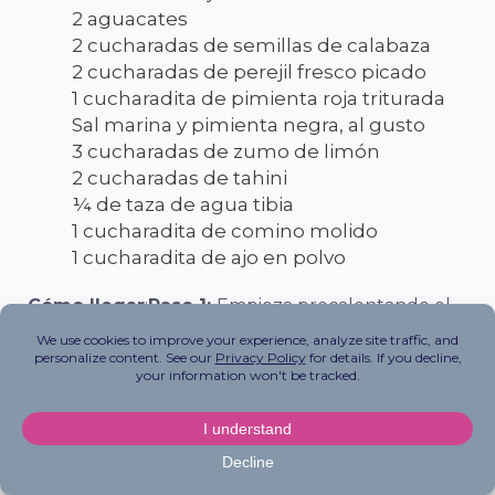
2 aguacates
2 cucharadas de semillas de calabaza
2 cucharadas de perejil fresco picado
1 cucharadita de pimienta roja triturada
Sal marina y pimienta negra, al gusto
3 cucharadas de zumo de limón
2 cucharadas de tahini
¼ de taza de agua tibia
1 cucharadita de comino molido
1 cucharadita de ajo en polvo
Cómo llegar
:
Paso 1:
Empieza precalentando el
horno a 180°C o 350°F y forra una bandeja de
horno con papel pergamino.
Paso 2:
Coloca los
boniatos de forma uniforme en la bandeja y, con
un tenedor, haz agujeros en cada boniato.
Hornear durante 45-60 minutos o hasta que los
boniatos estén blandos y cocidos.