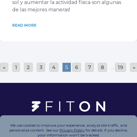
sol y aumentar la actividad física son algunas
de las mejores maneras!
READ MORE
«
1
2
3
4
5
6
7
8
...
19
»