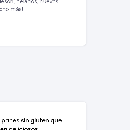
uesón, helados, huevos
ucho más!
 panes sin gluten que
en deliciosos