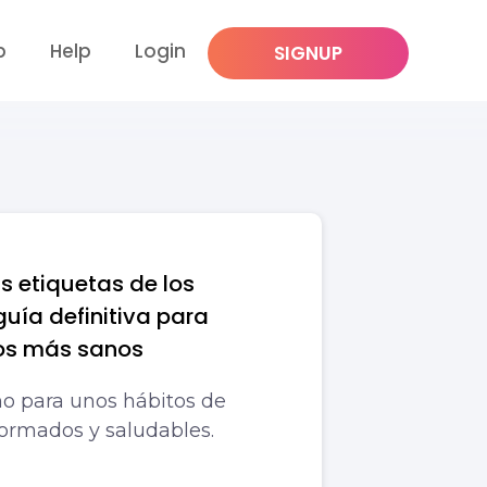
p
Help
Login
SIGNUP
s etiquetas de los
guía definitiva para
tos más sanos
no para unos hábitos de
ormados y saludables.