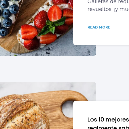
Galletas de req
revueltos, ¡y m
READ MORE
Los 10 mejores
realmente sab