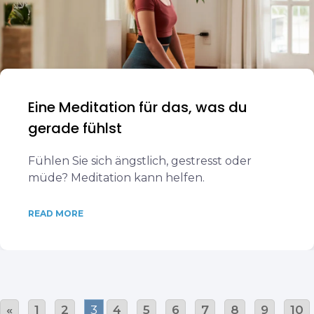
Eine Meditation für das, was du
gerade fühlst
Fühlen Sie sich ängstlich, gestresst oder
müde? Meditation kann helfen.
READ MORE
«
1
2
3
4
5
6
7
8
9
10