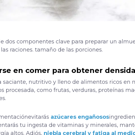
e dos componentes clave para preparar un almuer
las raciones.
tamaño de las porciones.
arse en comer para obtener densida
saciante, nutritivo y lleno de alimentos ricos en 
 procesada, como frutas, verduras, proteínas ma
es.
imentación
evitarás
azúcares engañosos
ingredient
ntarás tu ingesta de vitaminas y minerales,
mant
gía altos. Adiós,
niebla cerebral y fatiga al medi