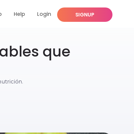
p
Help
Login
SIGNUP
dables que
utrición.