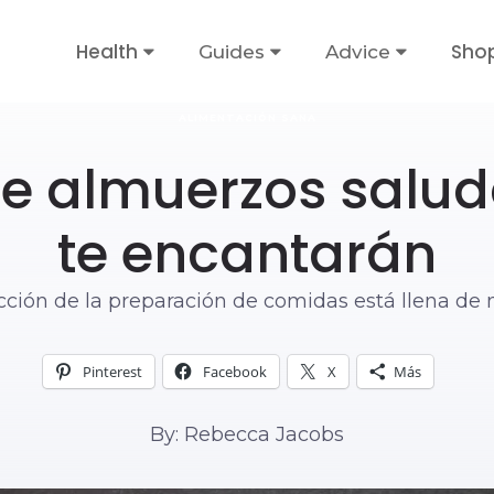
Health
Sho
Guides
Advice
ALIMENTACIÓN SANA
de almuerzos salu
te encantarán
cción de la preparación de comidas está llena de n
Pinterest
Facebook
X
Más
By: Rebecca Jacobs