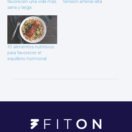
favorecen una vida más
tensión arterial alta
sana y larga
10 alimentos nutritivos
para favorecer el
equilibrio hormonal