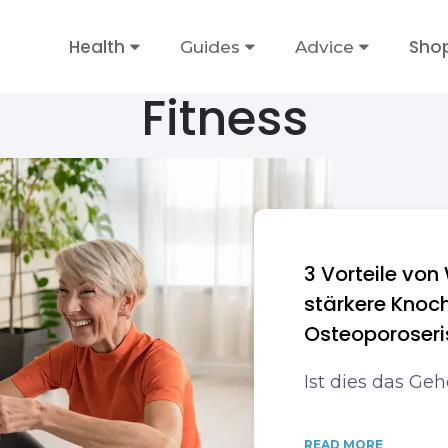
Health
Sho
Guides
Advice
Fitness
3 Vorteile von
stärkere Knoc
Osteoporoseri
Ist dies das Ge
READ MORE