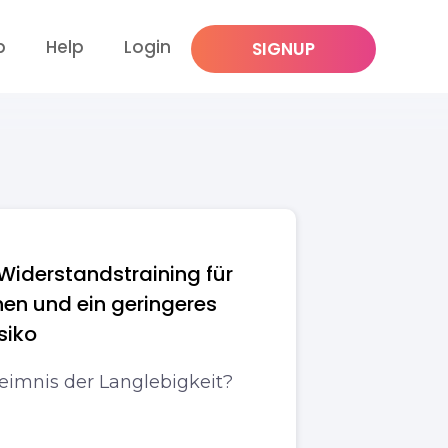
p
Help
Login
SIGNUP
 Widerstandstraining für
hen und ein geringeres
siko
heimnis der Langlebigkeit?