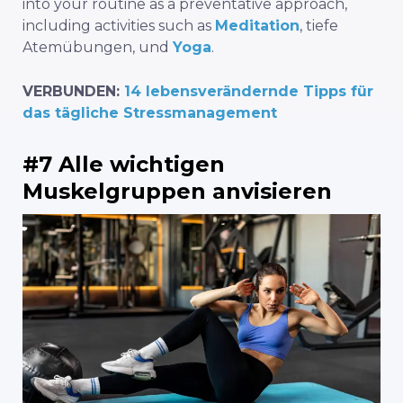
into your routine as a preventative approach,
including activities such as
Meditation
, tiefe
Atemübungen, und
Yoga
.
VERBUNDEN:
14 lebensverändernde Tipps für
das tägliche Stressmanagement
#7 Alle wichtigen
Muskelgruppen anvisieren