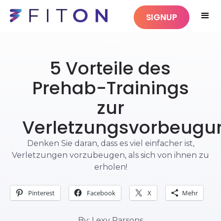
SIGNUP
FITNESS
5 Vorteile des
Prehab-Trainings
zur
Verletzungsvorbeugu
Denken Sie daran, dass es viel einfacher ist,
Verletzungen vorzubeugen, als sich von ihnen zu
erholen!
Pinterest
Facebook
X
Mehr
By: Lexy Parsons