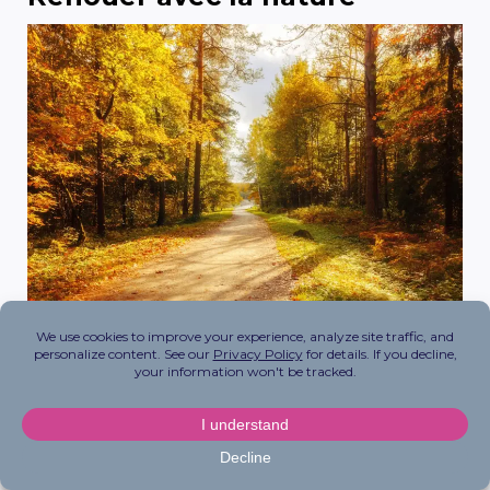
Passer du temps à l’extérieur n’est pas
seulement bon pour votre corps, c’est aussi
excellent pour votre esprit. Les recherches
montrent qu’il peut
réduire les niveaux de stress
améliorer l’humeur
et même
améliorer le