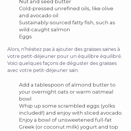
Nut and seed butter
Cold-pressed unrefined oils, like olive
and avocado oil
Sustainably-sourced fatty fish, such as
wild-caught salmon
Eggs
Alors, n’hésitez pas à ajouter des graisses saines à
votre petit-déjeuner pour un équilibre équilibré.
Voici quelques façons de déguster des graisses
avec votre petit-déjeuner sain.
Add a tablespoon of almond butter
to
your overnight oats or warm oatmeal
bowl
Whip up some scrambled eggs (
yolks
included!)
and enjoy with sliced avocado.
Enjoy a bowl of unsweetened full-fat
Greek (or coconut milk) yogurt and top