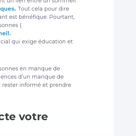
nt un lien entre un sommeil
iques.
Tout cela pour dire
nt est bénéfique. Pourtant,
sonnes (
eil.
cial qui exige éducation et
personnes en manque de
quences d’un manque de
z rester informé et prendre
te votre