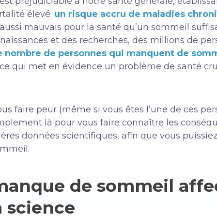
t préjudiciable à notre santé générale, établissa
talité élevé.
un risque accru de maladies chron
ussi mauvais pour la santé qu’un sommeil suffisa
aissances et des recherches, des millions de per
 le nombre de personnes qui manquent de somm
, ce qui met en évidence un problème de santé cru
e vous faire peur (même si vous êtes l’une de ces 
plement là pour vous faire connaître les consé
ères données scientifiques, afin que vous puissie
ommeil.
anque de sommeil affec
a science