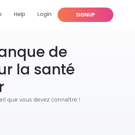
p
Help
Login
SIGNUP
manque de
r la santé
r
eil que vous devez connaître !