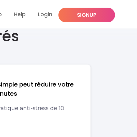
p
Help
Login
SIGNUP
rés
simple peut réduire votre
inutes
atique anti-stress de 10