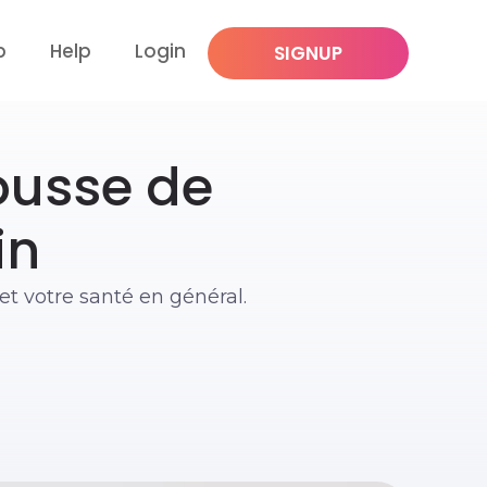
p
Help
Login
SIGNUP
ousse de
in
et votre santé en général.