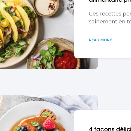
Ces recettes p
sainement en to
READ MORE
4 façons délici