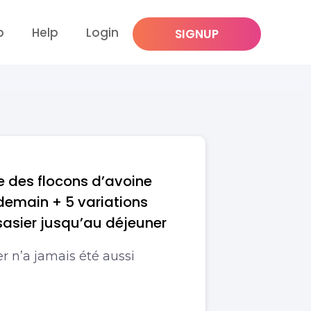
p
Help
Login
SIGNUP
 des flocons d’avoine
demain + 5 variations
sasier jusqu’au déjeuner
r n’a jamais été aussi