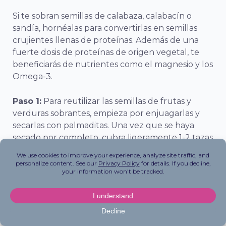
Si te sobran semillas de calabaza, calabacín o
sandía, hornéalas para convertirlas en semillas
crujientes llenas de proteínas. Además de una
fuerte dosis de proteínas de origen vegetal, te
beneficiarás de nutrientes como el magnesio y los
Omega-3.
Paso 1:
Para reutilizar las semillas de frutas y
verduras sobrantes, empieza por enjuagarlas y
secarlas con palmaditas. Una vez que se haya
secado por completo, cubra ligeramente 1-2 tazas
de semillas de su elección con las especias que
desee. Para una mezcla dulce, utilice canela y
una pizca de sal. Para un horneado salado, añada
especias como el ajo, la sal y la levadura
nutricional.
Paso 2
: A continuación, reparte uniformemente