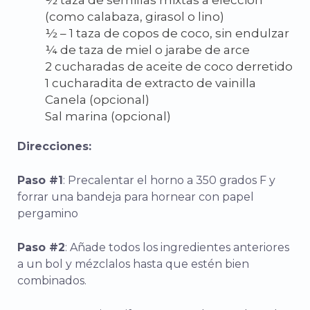
½ taza de semillas mixtas a elección
(como calabaza, girasol o lino)
½ – 1 taza de copos de coco, sin endulzar
¼ de taza de miel o jarabe de arce
2 cucharadas de aceite de coco derretido
1 cucharadita de extracto de vainilla
Canela (opcional)
Sal marina (opcional)
Direcciones:
Paso #1
: Precalentar el horno a 350 grados F y
forrar una bandeja para hornear con papel
pergamino
Paso #2
: Añade todos los ingredientes anteriores
a un bol y mézclalos hasta que estén bien
combinados.