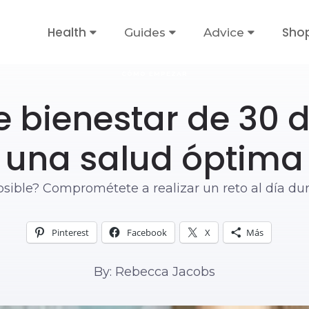
Health
Sho
Guides
Advice
CÓMO EMPEZAR
de bienestar de 30 
una salud óptima
osible? Comprométete a realizar un reto al día dura
Pinterest
Facebook
X
Más
By: Rebecca Jacobs