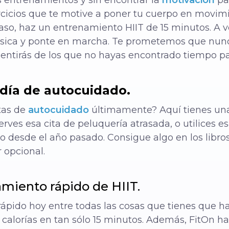
s entrenamientos y sin encontrar la
motivación
par
ercicios que te motive a poner tu cuerpo en movim
paso, haz un entrenamiento HIIT de 15 minutos. A ve
sica y ponte en marcha. Te prometemos que nunca
pentirás de los que no hayas encontrado tiempo pa
día de autocuidado.
tas de
autocuidado
últimamente? Aquí tienes una
rves esa cita de peluquería atrasada, o utilices es
so desde el año pasado. Consigue algo en los libr
 opcional.
amiento rápido de HIIT.
pido hoy entre todas las cosas que tienes que hac
alorías en tan sólo 15 minutos. Además, FitOn hac