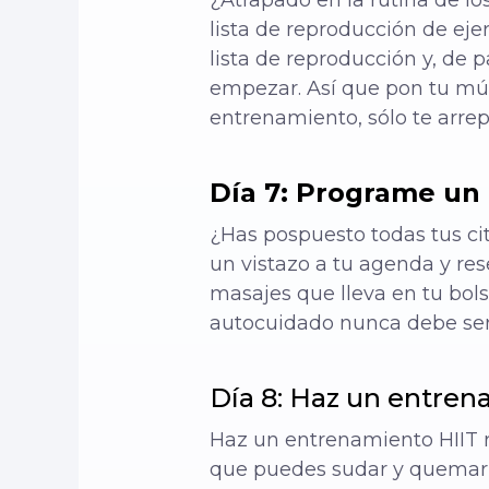
¿Atrapado en la rutina de lo
lista de reproducción de ej
lista de reproducción y, de 
empezar. Así que pon tu mú
entrenamiento, sólo te arre
Día 7: Programe un 
¿Has pospuesto todas tus ci
un vistazo a tu agenda y rese
masajes que lleva en tu bol
autocuidado nunca debe ser
Día 8: Haz un entren
Haz un entrenamiento HIIT rá
que puedes sudar y quemar c