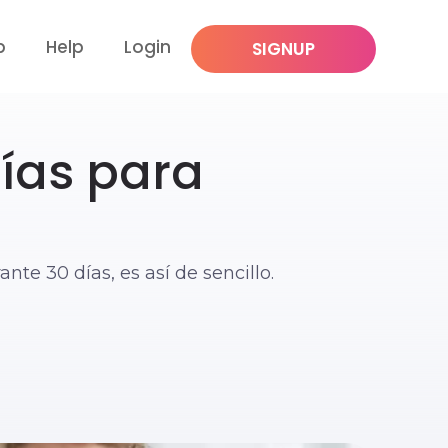
p
Help
Login
SIGNUP
días para
nte 30 días, es así de sencillo.