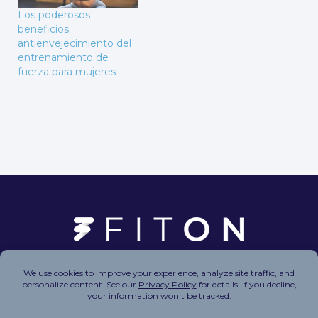
Los poderosos
beneficios
antienvejecimiento del
entrenamiento de
fuerza para mujeres