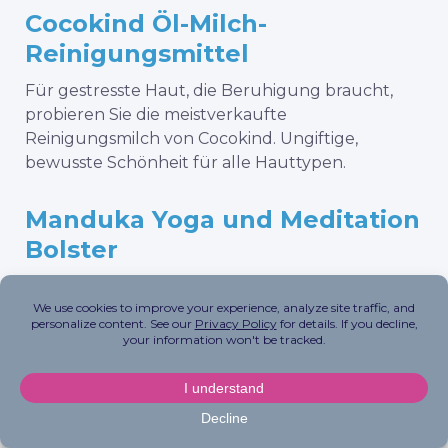
Cocokind Öl-Milch-
Reinigungsmittel
Für gestresste Haut, die Beruhigung braucht,
probieren Sie die meistverkaufte
Reinigungsmilch von Cocokind. Ungiftige,
bewusste Schönheit für alle Hauttypen.
Manduka Yoga und Meditation
Bolster
Erden Sie sich und fühlen Sie sich wohl dabei.
K
opari
Deodorant
Dieses ungiftige Deodorant sorgt nicht nur dafür,
dass Sie frisch und sauber riechen, sondern
bewahrt Sie auch vor der Aufnahme schädlicher