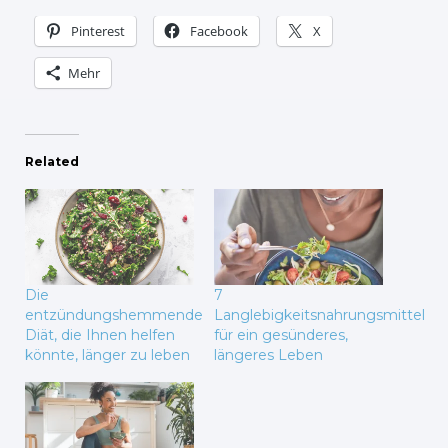
Pinterest
Facebook
X
Mehr
Related
Die
7
entzündungshemmende
Langlebigkeitsnahrungsmittel
Diät, die Ihnen helfen
für ein gesünderes,
könnte, länger zu leben
längeres Leben