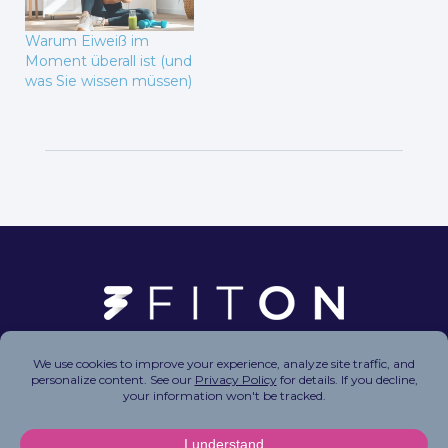
Warum Eiweiß im
Moment überall ist (und
was Sie wissen müssen)
Copyright © 2026 FitOn Inc. All Rights Reserved.