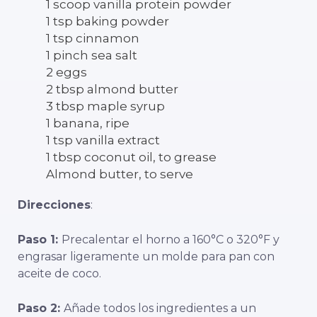
1 scoop vanilla protein powder
1 tsp baking powder
1 tsp cinnamon
1 pinch sea salt
2 eggs
2 tbsp almond butter
3 tbsp maple syrup
1 banana, ripe
1 tsp vanilla extract
1 tbsp coconut oil, to grease
Almond butter, to serve
Direcciones
:
Paso 1:
Precalentar el horno a 160°C o 320°F y
engrasar ligeramente un molde para pan con
aceite de coco.
Paso 2:
Añade todos los ingredientes a un