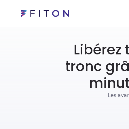
Libérez 
tronc gr
minut
Les avan