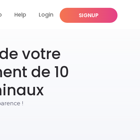
p
Help
Login
SIGNUP
 de votre
ent de 10
minaux
parence !