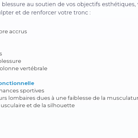
 blessure au soutien de vos objectifs esthétiques,
pter et de renforcer votre tronc :
ibre accrus
s
blessure
 colonne vertébrale
onctionnelle
mances sportives
rs lombaires
dues à une faiblesse de la musculatu
sculaire et de la silhouette