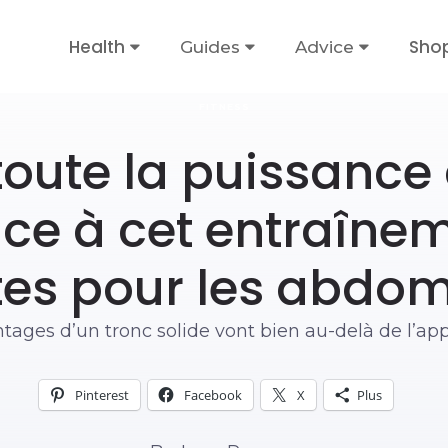
Health
Sho
Guides
Advice
FITNESS
toute la puissance
âce à cet entraînem
es pour les abdo
tages d’un tronc solide vont bien au-delà de l’ap
Pinterest
Facebook
X
Plus