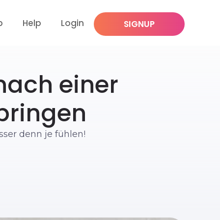
p
Help
Login
SIGNUP
 nach einer
 bringen
sser denn je fühlen!