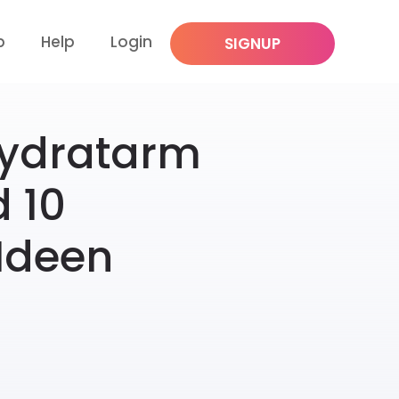
p
Help
Login
SIGNUP
hydratarm
d 10
Ideen