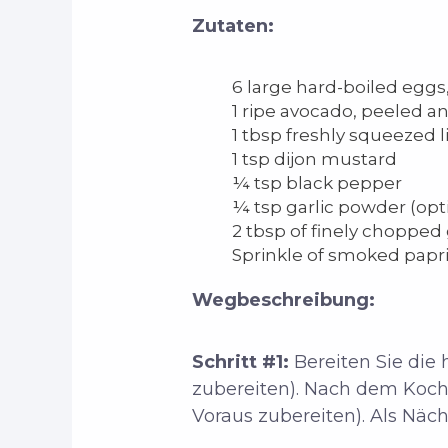
Zutaten:
6 large hard-boiled eggs
1 ripe avocado, peeled 
1 tbsp freshly squeezed l
1 tsp dijon mustard
¼ tsp black pepper
¼ tsp garlic powder (opt
2 tbsp of finely chopped
Sprinkle of smoked paprik
Wegbeschreibung:
Schritt #1:
Bereiten Sie die
zubereiten). Nach dem Koch
Voraus zubereiten). Als Näc