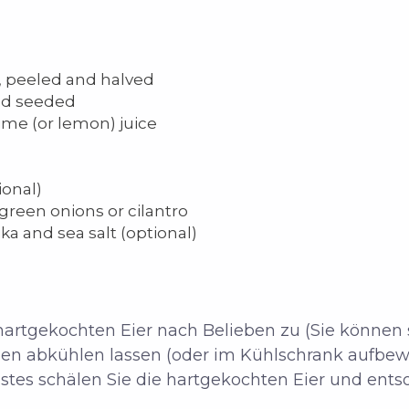
, peeled and halved
and seeded
ime (or lemon) juice
ional)
 green onions or cilantro
a and sea salt (optional)
 hartgekochten Eier nach Belieben zu (Sie können 
en abkühlen lassen (oder im Kühlschrank aufbew
hstes schälen Sie die hartgekochten Eier und ents