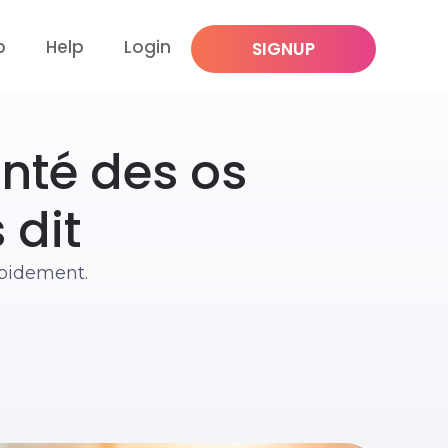
p
Help
Login
SIGNUP
anté des os
 dit
apidement.