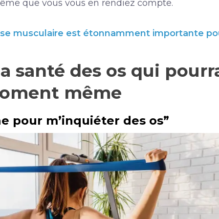
ême que vous vous en rendiez compte.
sse musculaire est étonnamment importante po
la santé des os qui pourr
 moment même
une pour m’inquiéter des os”