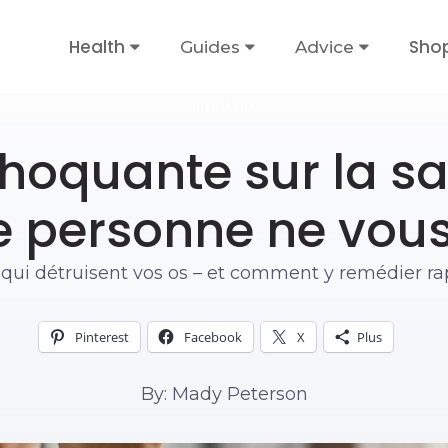
Health
Sho
Guides
Advice
BIEN-ÊTRE
choquante sur la s
 personne ne vous
qui détruisent vos os – et comment y remédier r
Pinterest
Facebook
X
Plus
By: Mady Peterson