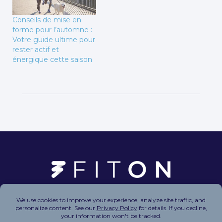
Conseils de mise en
forme pour l’automne :
Votre guide ultime pour
rester actif et
énergique cette saison