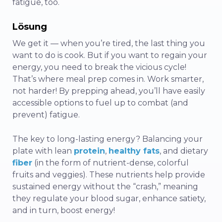
fatigue, too.
Lösung
We get it — when you’re tired, the last thing you
want to do is cook. But if you want to regain your
energy, you need to break the vicious cycle!
That’s where meal prep comes in. Work smarter,
not harder! By prepping ahead, you’ll have easily
accessible options to fuel up to combat (and
prevent) fatigue.
The key to long-lasting energy? Balancing your
plate with lean
protein
,
healthy fats
, and dietary
fiber
(in the form of nutrient-dense, colorful
fruits and veggies). These nutrients help provide
sustained energy without the “crash,” meaning
they regulate your blood sugar, enhance satiety,
and in turn, boost energy!