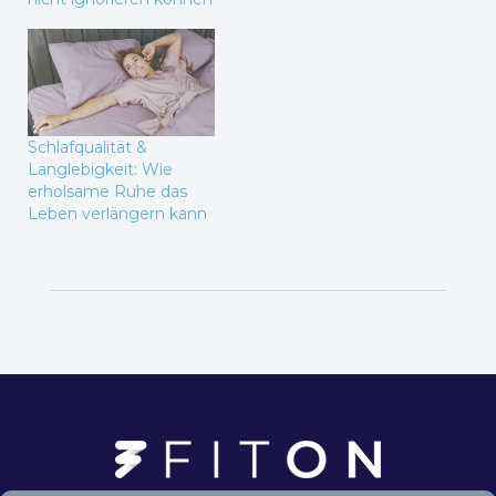
Schlafqualität &
Langlebigkeit: Wie
erholsame Ruhe das
Leben verlängern kann