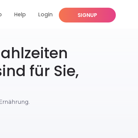
p
Help
Login
SIGNUP
ahlzeiten
nd für Sie,
 Ernährung.