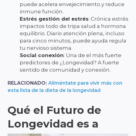
puede
acelera
envejecimiento
y
reduce
inmune
función.
Estrés
gestión del estrés
:
Crónica
estrés
impactos
todo
de
tripa
salud
a
hormona
equilibrio.
Diario
atención plena,
incluso
para
cinco
minutos,
puede
ayuda
regula
tu
nervioso
sistema.
Social
conexión
:
Una
de
el
más fuerte
predictores
de
¿Longevidad?
A
fuerte
sentido
de
comunidad
y
conexión
.
RELACIONADO:
Aliméntate para vivir más con
esta lista de la dieta de la longevidad
Qué
el
Futuro
de
Longevidad
es
a