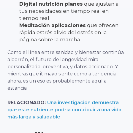
Digital
nutrición
planes
que
ajustan
a
tus
necesidades
en
tiempo real
en
tiempo real
Meditación
aplicaciones
que
ofrecen
rápida
estrés
alivio del estrés
en
la
página
sobre la marcha
Como
el
línea
entre
sanidad
y
bienestar
continúa
a
borrón,
el
futuro
de
longevidad
mira
personalizada,
preventiva,
y
datos-
accionado.
Y
mientras que
it
mayo
siente
como
a
tendencia
ahora,
es
un
eso es
probablemente
aquí
a
estancia.
RELACIONADO:
Una investigación demuestra
que este nutriente podría contribuir a una vida
más larga y saludable