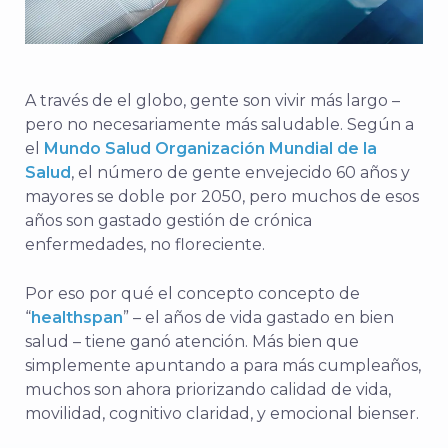
A través de
el
globo,
gente
son
vivir
más largo –
pero
no
necesariamente
más saludable.
Según
a
el
Mundo
Salud
Organización Mundial de la
Salud
,
el
número
de
gente
envejecido
60
años
y
mayores
se
doble
por
2050,
pero
muchos
de
esos
años
son
gastado
gestión de
crónica
enfermedades,
no
floreciente.
Por eso
por qué
el concepto
concepto
de
“
healthspan
” –
el
años
de
vida
gastado
en
bien
salud –
tiene
ganó
atención.
Más bien
que
simplemente
apuntando a
para
más
cumpleaños,
muchos
son
ahora
priorizando
calidad
de
vida,
movilidad,
cognitivo
claridad,
y
emocional
bien
ser.