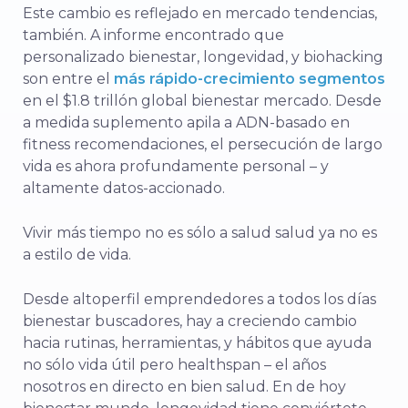
Este
cambio
es
reflejado
en
mercado
tendencias,
también.
A
informe
encontrado
que
personalizado
bienestar,
longevidad,
y
biohacking
son
entre
el
más rápido-
crecimiento
segmentos
en
el $
1.8
trillón
global
bienestar
mercado.
Desde
a medida
suplemento
apila
a
ADN-
basado en
fitness
recomendaciones,
el
persecución
de
largo
vida
es
ahora
profundamente
personal –
y
altamente
datos-
accionado.
Vivir
más tiempo
no es
sólo
a
salud
salud
ya no
es
a
estilo de vida.
Desde
alto
perfil
emprendedores
a
todos los días
bienestar
buscadores,
hay
a
creciendo
cambio
hacia
rutinas,
herramientas,
y
hábitos
que
ayuda
no
sólo
vida útil
pero
healthspan –
el
años
nosotros
en directo
en
bien
salud.
En
de hoy