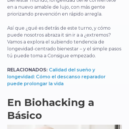
bienestar
mundo,
longevidad
tiene
conviértete
en
a
nuevo
amable
de
lujo
,
con
más
gente
priorizando
prevención
en
rápido
arregla.
Así que
¿qué es
detrás de
este
turno,
y
cómo
puede
nosotros
abraza
it
sin
ir a
a
¿extremos?
Vamos a
explora
el
subiendo
tendencia
de
longevidad-
centrado
bienestar –
y
el
simple
pasos
tú
puede
toma
a
Consigue
empezado.
RELACIONADOS:
Calidad del sueño y
longevidad: Cómo el descanso reparador
puede prolongar la vida
En
Biohacking
a
Básico