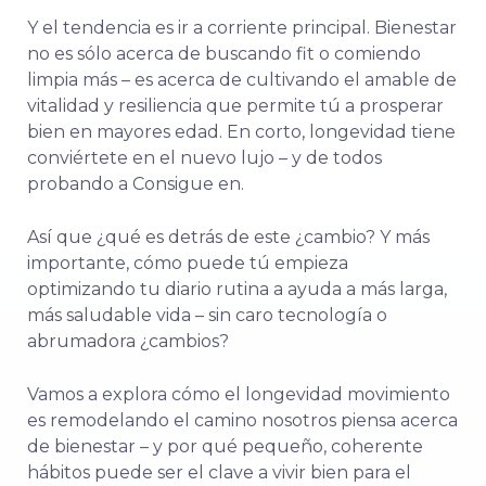
Y
el
tendencia
es
ir a
corriente principal.
Bienestar
no es
sólo
acerca de
buscando
fit
o
comiendo
limpia
más –
es
acerca de
cultivando
el
amable
de
vitalidad
y
resiliencia
que
permite
tú
a
prosperar
bien
en
mayores
edad.
En
corto,
longevidad
tiene
conviértete en
el
nuevo
lujo
–
y
de todos
probando
a
Consigue
en.
Así que
¿qué es
detrás de
este
¿cambio?
Y
más
importante,
cómo
puede
tú
empieza
optimizando
tu
diario
rutina
a
ayuda
a
más larga,
más saludable
vida –
sin
caro
tecnología
o
abrumadora
¿cambios?
Vamos a
explora
cómo
el
longevidad
movimiento
es
remodelando
el
camino
nosotros
piensa
acerca
de
bienestar –
y
por qué
pequeño,
coherente
hábitos
puede
ser
el
clave
a
vivir
bien
para
el