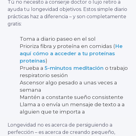
Tú
no
necesito
a
conserje
doctor
o
lujo
retiro
a
ayuda
tu
longevidad
objetivos.
Estos
simple
diario
prácticas
haz
a
diferencia –
y
son
completamente
gratis:
Toma
a
diario
paseo
en
el
sol
Prioriza
fibra
y
proteína
en
comidas (
He
aquí
cómo
a
acceder a
tu
proteínas
proteínas
)
Prueba
a
5-
minutos
meditación
o
trabajo
respiratorio
sesión
Ascensor
algo
pesado
a
unas
veces
a
semana
Mantén
a
constante
sueño
consistente
Llama a
o
envía un mensaje de texto a
a
alguien
que
te importa
a
Longevidad
no es
acerca de
persiguiendo a
perfección –
es
acerca de
creando
pequeño,