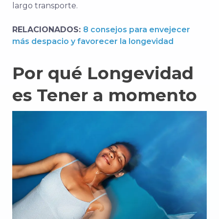
largo
transporte.
RELACIONADOS:
8 consejos para envejecer
más despacio y favorecer la longevidad
Por qué
Longevidad
es
Tener
a
momento