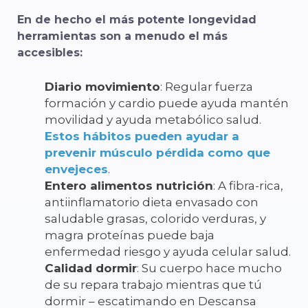
En
de hecho
el
más
potente
longevidad
herramientas
son
a menudo
el
más
accesibles:
Diario
movimiento
:
Regular
fuerza
formación
y
cardio
puede
ayuda
mantén
movilidad
y
ayuda
metabólico
salud.
Estos
hábitos
pueden
ayudar a
prevenir
músculo
pérdida
como
que
envejeces
.
Entero
alimentos
nutrición
:
A
fibra-
rica,
anti
inflamatorio
dieta
envasado
con
saludable
grasas,
colorido
verduras,
y
magra
proteínas
puede
baja
enfermedad
riesgo
y
ayuda
celular
salud.
Calidad
dormir
:
Su
cuerpo
hace
mucho
de
su
repara
trabajo
mientras que
tú
dormir –
escatimando
en
Descansa