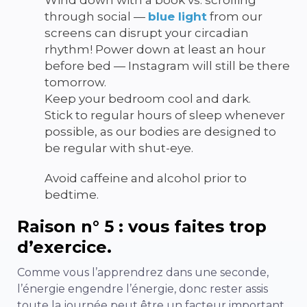
Wind down with a book vs. scrolling
through social —
blue light
from our
screens can disrupt your circadian
rhythm! Power down at least an hour
before bed — Instagram will still be there
tomorrow.
Keep your bedroom cool and dark.
Stick to regular hours of sleep whenever
possible, as our bodies are designed to
be regular with shut-eye.
Avoid caffeine and alcohol prior to
bedtime.
Raison n° 5 : vous faites trop
d’exercice.
Comme vous l’apprendrez dans une seconde,
l’énergie engendre l’énergie, donc rester assis
toute la journée peut être un facteur important