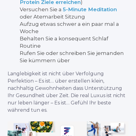
Protein
Ziele erreichen
)
Versuchen Sie
a
5-
Minute
Meditation
oder
Atemarbeit
Sitzung
Aufzug
etwas
schwer
a
ein paar
mal
a
Woche
Behalten Sie
a
konsequent
Schlaf
Routine
Rufen Sie
oder
schreiben Sie
jemanden
Sie
kümmern
über
Langlebigkeit
ist nicht
über
Verfolgung
Perfektion –
Es ist…
über
erstellen
klein,
nachhaltig
Gewohnheiten
dass
Unterstützung
Ihr
Gesundheit
über
Zeit.
Die
real
Luxus
ist nicht
nur
leben
länger –
Es ist…
Gefühl
Ihr
beste
während
tun
es.