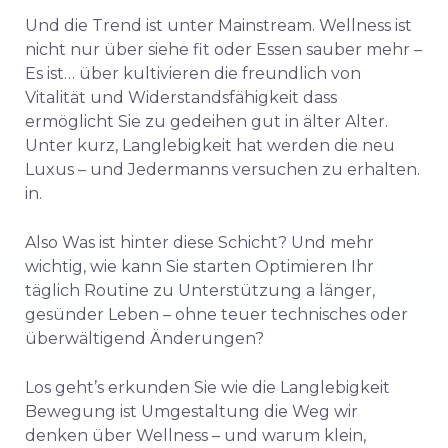
Und
die
Trend
ist
unter
Mainstream.
Wellness
ist
nicht
nur
über
siehe
fit
oder
Essen
sauber
mehr –
Es ist…
über
kultivieren
die
freundlich
von
Vitalität
und
Widerstandsfähigkeit
dass
ermöglicht
Sie
zu
gedeihen
gut
in
älter
Alter.
Unter
kurz,
Langlebigkeit
hat
werden
die
neu
Luxus
–
und
Jedermanns
versuchen
zu
erhalten.
in.
Also
Was ist
hinter
diese
Schicht?
Und
mehr
wichtig,
wie
kann
Sie
starten
Optimieren
Ihr
täglich
Routine
zu
Unterstützung
a
länger,
gesünder
Leben –
ohne
teuer
technisches
oder
überwältigend
Änderungen?
Los geht’s
erkunden Sie
wie
die
Langlebigkeit
Bewegung
ist
Umgestaltung
die
Weg
wir
denken
über
Wellness –
und
warum
klein,