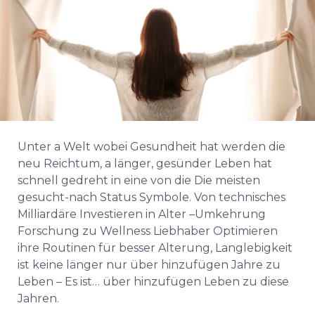
Unter
a
Welt
wobei
Gesundheit
hat
werden
die
neu
Reichtum,
a
länger,
gesünder
Leben
hat
schnell
gedreht
in
eine
von
die
Die meisten
gesucht-
nach
Status
Symbole.
Von
technisches
Milliardäre
Investieren
in
Alter –
Umkehrung
Forschung
zu
Wellness
Liebhaber
Optimieren
ihre
Routinen
für
besser
Alterung,
Langlebigkeit
ist
keine
länger
nur
über
hinzufügen
Jahre
zu
Leben –
Es ist…
über
hinzufügen
Leben
zu
diese
Jahren.