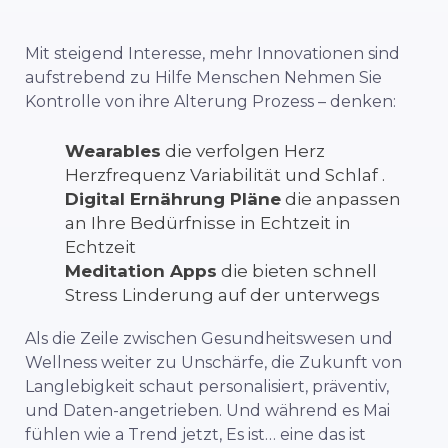
Mit
steigend
Interesse,
mehr
Innovationen
sind
aufstrebend
zu
Hilfe
Menschen
Nehmen Sie
Kontrolle
von
ihre
Alterung
Prozess –
denken:
Wearables
die
verfolgen
Herz
Herzfrequenz
Variabilität
und
Schlaf
.
Digital
Ernährung
Pläne
die
anpassen
an
Ihre
Bedürfnisse
in
Echtzeit
in
Echtzeit
Meditation
Apps
die
bieten
schnell
Stress
Linderung
auf
der
unterwegs
Als
die
Zeile
zwischen
Gesundheitswesen
und
Wellness
weiter
zu
Unschärfe,
die
Zukunft
von
Langlebigkeit
schaut
personalisiert,
präventiv,
und
Daten-
angetrieben.
Und
während
es
Mai
fühlen
wie
a
Trend
jetzt,
Es ist…
eine
das ist