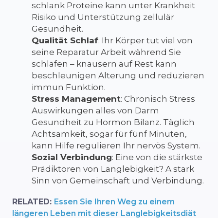
schlank
Proteine
kann
unter
Krankheit
Risiko
und
Unterstützung
zellulär
Gesundheit.
Qualität
Schlaf
:
Ihr
Körper
tut
viel
von
seine
Reparatur
Arbeit
während
Sie
schlafen –
knausern
auf
Rest
kann
beschleunigen
Alterung
und
reduzieren
immun
Funktion.
Stress
Management
:
Chronisch
Stress
Auswirkungen
alles
von
Darm
Gesundheit
zu
Hormon
Bilanz.
Täglich
Achtsamkeit,
sogar
für
fünf
Minuten,
kann
Hilfe
regulieren
Ihr
nervös
System.
Sozial
Verbindung
:
Eine
von
die
stärkste
Prädiktoren
von
Langlebigkeit?
A
stark
Sinn
von
Gemeinschaft
und
Verbindung
.
RELATED:
Essen Sie Ihren Weg zu einem
längeren Leben mit dieser Langlebigkeitsdiät