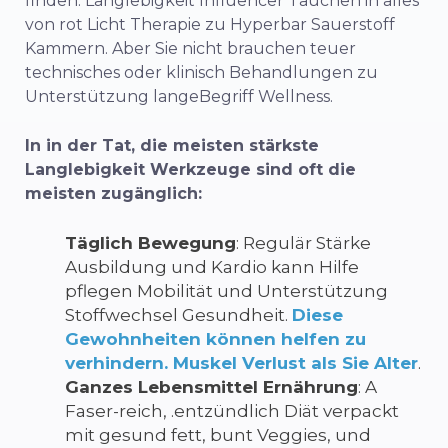
finden.
Langlebigkeit
Influencer
Tauchen
in
alles
von
rot
Licht
Therapie
zu
Hyperbar
Sauerstoff
Kammern.
Aber
Sie
nicht
brauchen
teuer
technisches
oder
klinisch
Behandlungen
zu
Unterstützung
lange
Begriff
Wellness.
In
in der Tat,
die
meisten
stärkste
Langlebigkeit
Werkzeuge
sind
oft
die
meisten
zugänglich:
Täglich
Bewegung
:
Regulär
Stärke
Ausbildung
und
Kardio
kann
Hilfe
pflegen
Mobilität
und
Unterstützung
Stoffwechsel
Gesundheit.
Diese
Gewohnheiten
können
helfen
zu
verhindern.
Muskel
Verlust
als
Sie
Alter
.
Ganzes
Lebensmittel
Ernährung
:
A
Faser-
reich,
.
entzündlich
Diät
verpackt
mit
gesund
fett,
bunt
Veggies,
und