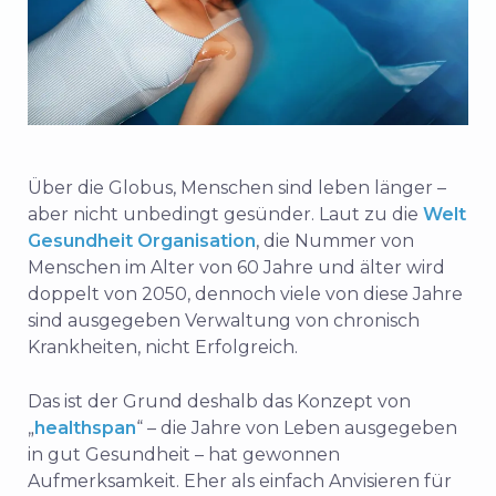
Über
die
Globus,
Menschen
sind
leben
länger –
aber
nicht
unbedingt
gesünder.
Laut
zu
die
Welt
Gesundheit
Organisation
,
die
Nummer
von
Menschen
im Alter von
60
Jahre
und
älter
wird
doppelt
von
2050,
dennoch
viele
von
diese
Jahre
sind
ausgegeben
Verwaltung von
chronisch
Krankheiten,
nicht
Erfolgreich.
Das ist der Grund
deshalb
das
Konzept
von
„
healthspan
“ –
die
Jahre
von
Leben
ausgegeben
in
gut
Gesundheit –
hat
gewonnen
Aufmerksamkeit.
Eher
als
einfach
Anvisieren
für