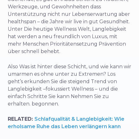
Werkzeuge,
und
Gewohnheiten
dass
Unterstützung
nicht
nur
Lebenserwartung
aber
healthspan –
die
Jahre
wir
live
in
gut
Gesundheit.
Unter
Die heutige
Wellness
Welt,
Langlebigkeit
hat
werden
a
neu
freundlich
von
Luxus
,
mit
mehr
Menschen
Prioritätensetzung
Prävention
über
schnell
behebt.
Also
Was ist
hinter
diese
Schicht,
und
wie
kann
wir
umarmen
es
ohne
unter
zu
Extremen?
Los
geht’s
erkunden Sie
die
steigend
Trend
von
Langlebigkeit –
fokussiert
Wellness –
und
die
einfach
Schritte
Sie
kann
Nehmen Sie
zu
erhalten.
begonnen.
RELATED:
Schlafqualität & Langlebigkeit: Wie
erholsame Ruhe das Leben verlängern kann