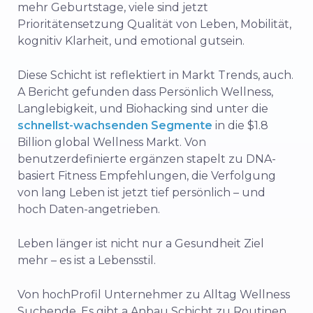
mehr
Geburtstage,
viele
sind
jetzt
Prioritätensetzung
Qualität
von
Leben,
Mobilität,
kognitiv
Klarheit,
und
emotional
gut
sein.
Diese
Schicht
ist
reflektiert
in
Markt
Trends,
auch.
A
Bericht
gefunden
dass
Persönlich
Wellness,
Langlebigkeit,
und
Biohacking
sind
unter
die
schnellst-
wachsenden
Segmente
in
die $
1.8
Billion
global
Wellness
Markt.
Von
benutzerdefinierte
ergänzen
stapelt
zu
DNA-
basiert
Fitness
Empfehlungen,
die
Verfolgung
von
lang
Leben
ist
jetzt
tief
persönlich –
und
hoch
Daten-
angetrieben.
Leben
länger
ist nicht
nur
a
Gesundheit
Ziel
mehr –
es ist
a
Lebensstil.
Von
hoch
Profil
Unternehmer
zu
Alltag
Wellness
Suchende,
Es gibt
a
Anbau
Schicht
zu
Routinen,