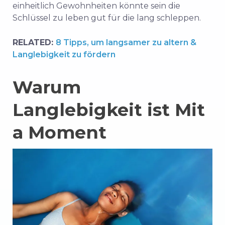
einheitlich
Gewohnheiten
könnte
sein
die
Schlüssel
zu
leben
gut
für
die
lang
schleppen.
RELATED:
8 Tipps, um langsamer zu altern &
Langlebigkeit zu fördern
Warum
Langlebigkeit
ist
Mit
a
Moment