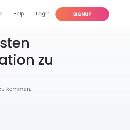
p
Help
Login
SIGNUP
hsten
ation zu
e zu kommen.