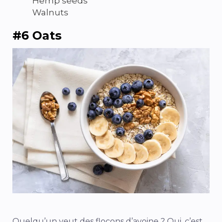
Hemp seeds
Walnuts
#6 Oats
Quelqu’un veut des flocons d’avoine ? Oui, c’est