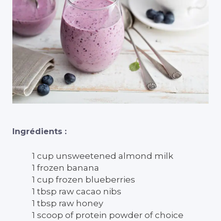
Ingrédients :
1 cup unsweetened almond milk
1 frozen banana
1 cup frozen blueberries
1 tbsp raw cacao nibs
1 tbsp raw honey
1 scoop of protein powder of choice