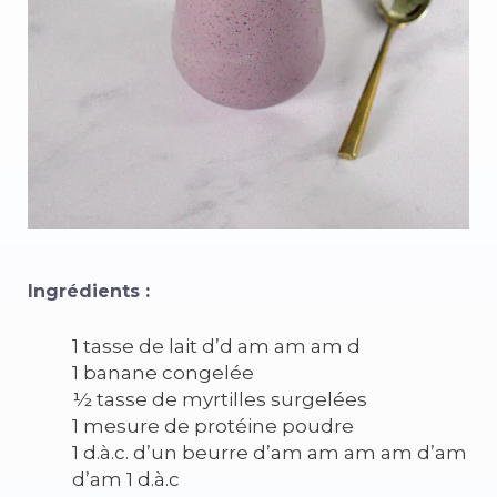
Ingrédients :
1 tasse de lait d’d am am am d
1 banane congelée
½ tasse de myrtilles surgelées
1 mesure de protéine poudre
1 d.à.c. d’un beurre d’am am am am d’am
d’am 1 d.à.c