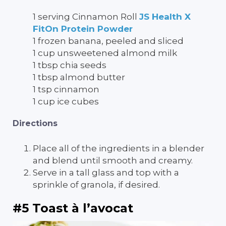
1 serving Cinnamon Roll
JS Health X
FitOn Protein Powder
1 frozen banana, peeled and sliced
1 cup unsweetened almond milk
1 tbsp chia seeds
1 tbsp almond butter
1 tsp cinnamon
1 cup ice cubes
Directions
Place all of the ingredients in a blender
and blend until smooth and creamy.
Serve in a tall glass and top with a
sprinkle of granola, if desired.
#5 Toast à l’avocat