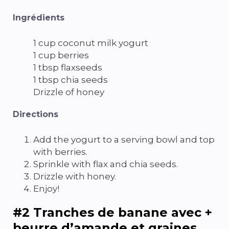
Ingrédients
1 cup coconut milk yogurt
1 cup berries
1 tbsp flaxseeds
1 tbsp chia seeds
Drizzle of honey
Directions
Add the yogurt to a serving bowl and top
with berries.
Sprinkle with flax and chia seeds.
Drizzle with honey.
Enjoy!
#2 Tranches de banane avec +
beurre d’amande et graines