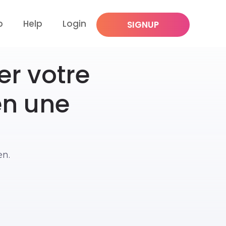
p
Help
Login
SIGNUP
er votre
n une
en.