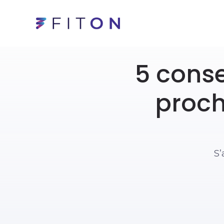
5 conse
proc
S’