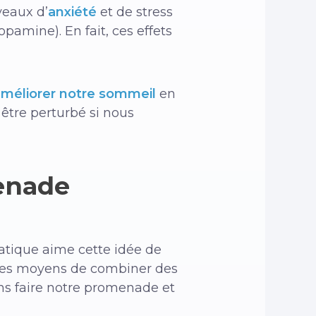
veaux d’
anxiété
et de stress
pamine). En fait, ces effets
améliorer notre sommeil
en
 être perturbé si nous
enade
atique aime cette idée de
 des moyens de combiner des
ns faire notre promenade et