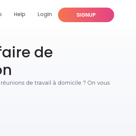
p
Help
Login
SIGNUP
aire de
on
réunions de travail à domicile ? On vous