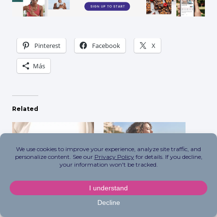
Pinterest
Facebook
X
Más
Related
La longevidad es el
Wellness Stacking 101:
nuevo lujo en el que
Cómo superponer
todos invierten
hábitos para obtener los
máximos resultados